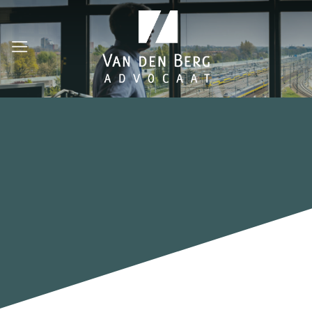
Ga
naar
inhoud