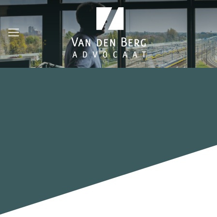
Ga
naar
inhoud