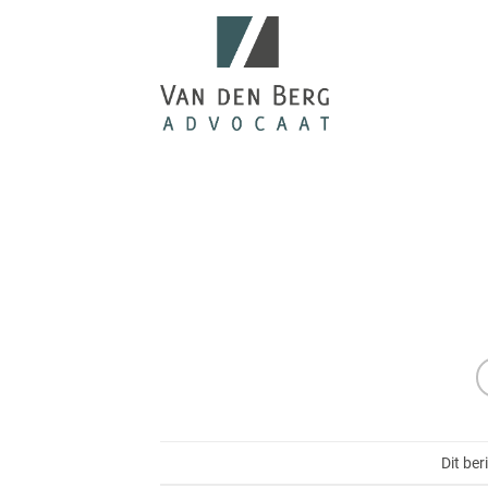
Ga
naar
inhoud
Dit ber