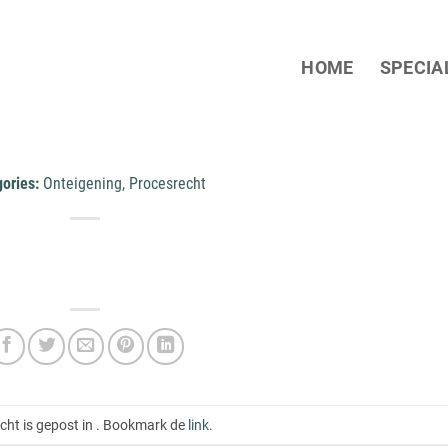
HOME
SPECIA
gories:
Onteigening, Procesrecht
icht is gepost in . Bookmark de
link
.