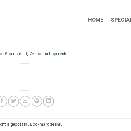
HOME
SPECIA
es:
Procesrecht, Vennootschapsrecht
icht is gepost in . Bookmark de
link
.