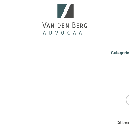
Ga
naar
inhoud
Categori
Dit ber