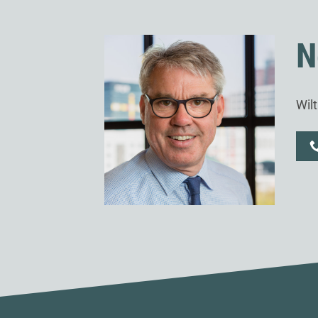
N
Wil