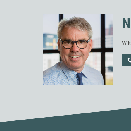
N
Wil