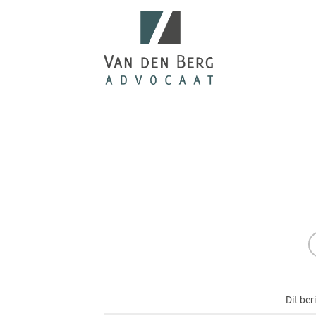
Ga
naar
inhoud
Dit ber