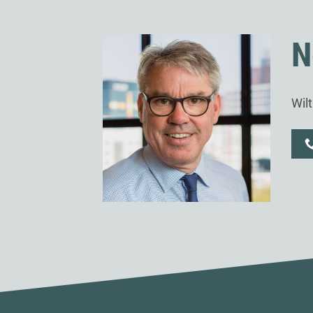
N
Wil