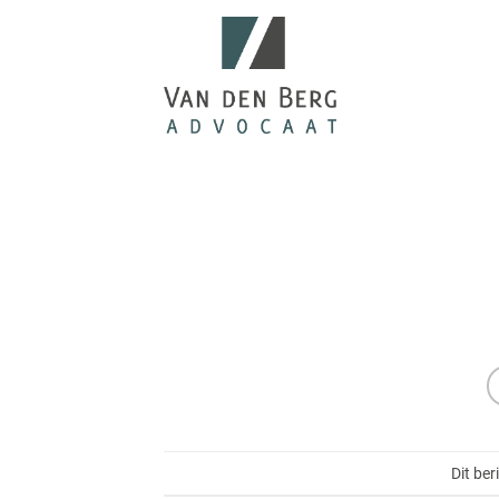
Ga
naar
inhoud
Dit ber