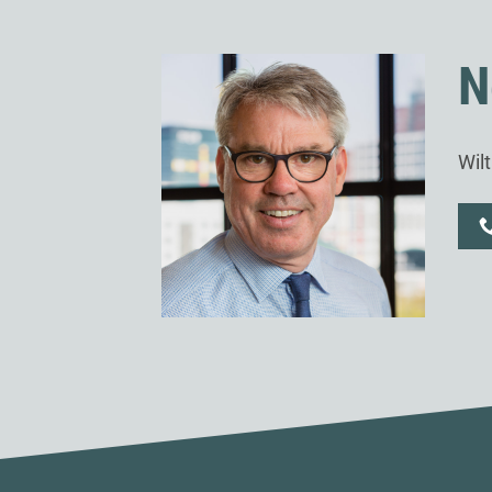
N
Wil