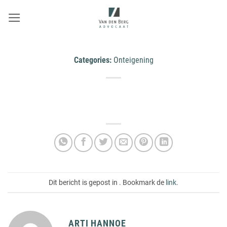
Ga
naar
inhoud
Categories:
Onteigening
Dit bericht is gepost in . Bookmark de
link
.
ARTI HANNOE